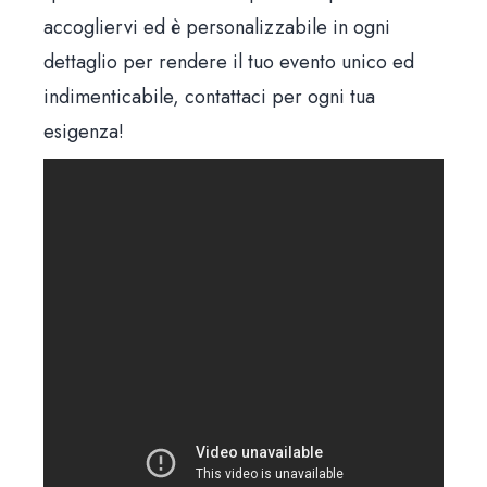
accogliervi ed è personalizzabile in ogni
Hom
dettaglio per rendere il tuo evento unico ed
indimenticabile, contattaci per ogni tua
Il loca
esigenza!
Il me
News & Bl
Prenota un tavo
Via Santa Brigida, 56 Nap
Aperti tutti i giorni 12:00 – 15:30 | 19:00 – 23
Giorno di chiusura: mart