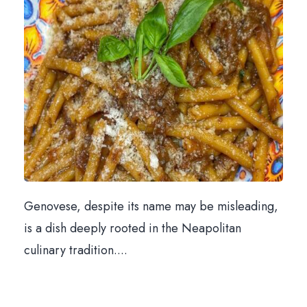
News & Bl
Prenota un tavo
Via Santa Brigida, 56 Nap
Aperti tutti i giorni 12:00 – 15:30 | 19:00 – 23
Giorno di chiusura: mart
081 1924 7380 |
info@trattoriadelgolfo.
Genovese, despite its name may be misleading,
is a dish deeply rooted in the Neapolitan
culinary tradition....