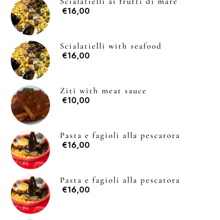
Scialatielli ai frutti di mare
€16,00
Scialatielli with seafood
€16,00
Hom
Il loca
Ziti with meat sauce
€10,00
Il me
Pasta e fagioli alla pescatora
News & Bl
€16,00
Prenota un tavo
Pasta e fagioli alla pescatora
€16,00
Via Santa Brigida, 56 Nap