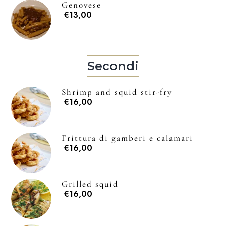
Genovese
Aperti tutti i giorni 12:00 – 15:30 | 19:00 – 23
€13,00
Giorno di chiusura: mart
081 1924 7380 |
info@trattoriadelgolfo.
Secondi
Shrimp and squid stir-fry
€16,00
Frittura di gamberi e calamari
€16,00
Grilled squid
€16,00