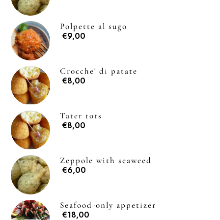
Polpette al sugo
€9,00
Crocche' di patate
€8,00
Tater tots
€8,00
Zeppole with seaweed
€6,00
Seafood-only appetizer
€18,00