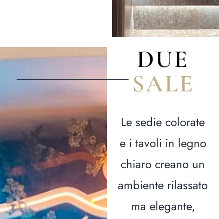
D
U
E
S
A
L
E
Le sedie colorate
e i tavoli in legno
chiaro creano un
ambiente rilassato
ma elegante,