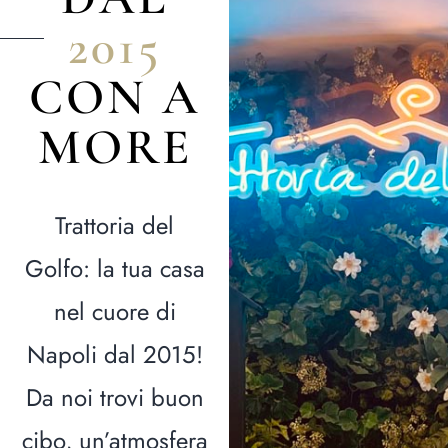
2
0
1
5
C
O
N
A
M
O
R
E
Trattoria del
Golfo: la tua casa
nel cuore di
Napoli dal 2015!
Da noi trovi buon
cibo, un’atmosfera