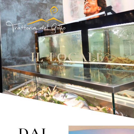
IL LOCALE
D
A
L