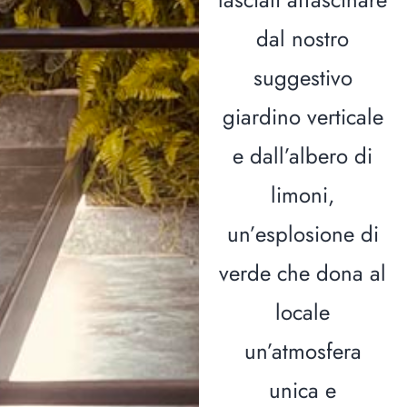
dal nostro
suggestivo
giardino verticale
e dall’albero di
limoni,
Hom
un’esplosione di
Il loca
verde che dona al
Il me
locale
un’atmosfera
News & Bl
unica e