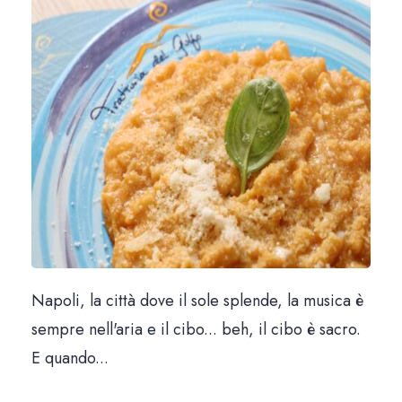
Il loca
Il me
News & Bl
Prenota un tavo
Via Santa Brigida, 56 Nap
Aperti tutti i giorni 12:00 – 15:30 | 19:00 – 23
Giorno di chiusura: mart
Napoli, la città dove il sole splende, la musica è
081 1924 7380 |
info@trattoriadelgolfo.
sempre nell'aria e il cibo... beh, il cibo è sacro.
E quando...