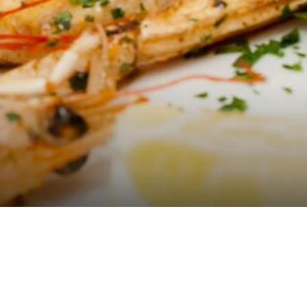
Hom
Il local
Il men
News & Blo
Prenota un tavol