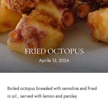
Hom
Il loca
FRIED OCTOPUS
Il me
Aprile 13, 2024
News & Bl
Prenota un tavo
Boiled octopus breaded with semolina and fried
in oil , served with lemon and parsley