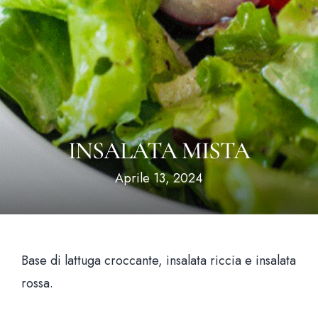
Hom
Il loca
Il me
INSALATA MISTA
Aprile 13, 2024
News & Bl
Prenota un tavo
Base di lattuga croccante, insalata riccia e insalata
rossa.
Via Santa Brigida, 56 Nap
Aperti tutti i giorni 12:00 – 15:30 | 19:00 – 23