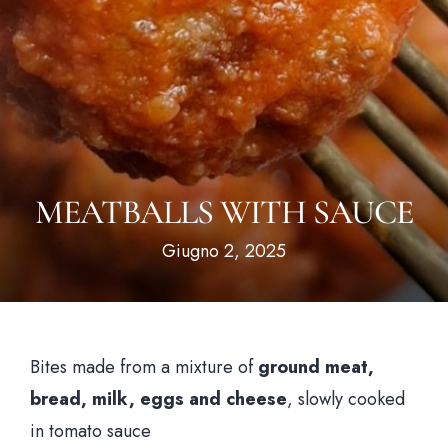
Hom
Il loca
MEATBALLS WITH SAUCE
Il me
Giugno 2, 2025
News & Bl
Prenota un tavo
Bites made from a mixture of
ground meat,
bread, milk, eggs and cheese
, slowly cooked
Via Santa Brigida, 56 Nap
in tomato sauce