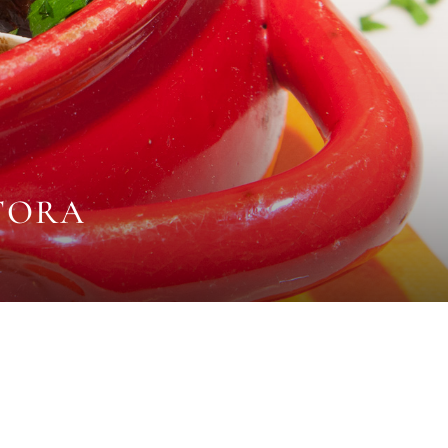
Hom
ATORA
Il local
Il men
News & Blo