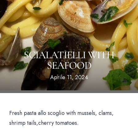
Hom
SCIALATIELLI WITH
Il loca
SEAFOOD
Il me
Aprile 11, 2024
News & Bl
Prenota un tavo
Fresh pasta allo scoglio with mussels, clams,
shrimp tails,cherry tomatoes.