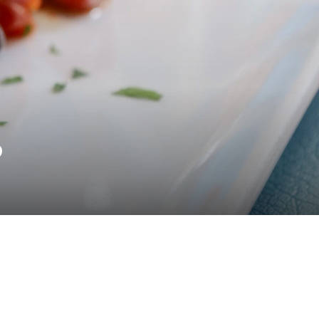
Hom
Il local
D
Il men
News & Blo
Prenota un tavol