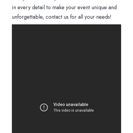
Hom
in every detail to make your event unique and
unforgettable, contact us for all your needs!
Il loca
Il me
News & Bl
Prenota un tavo
Via Santa Brigida, 56 Nap
Aperti tutti i giorni 12:00 – 15:30 | 19:00 – 23
Giorno di chiusura: mart
081 1924 7380 |
info@trattoriadelgolfo.