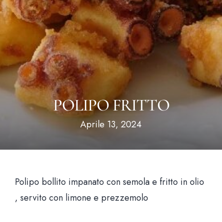
Hom
Il loca
Il me
POLIPO FRITTO
News & Bl
Aprile 13, 2024
Prenota un tavo
Polipo bollito impanato con semola e fritto in olio
, servito con limone e prezzemolo
Via Santa Brigida, 56 Nap
Aperti tutti i giorni 12:00 – 15:30 | 19:00 – 23