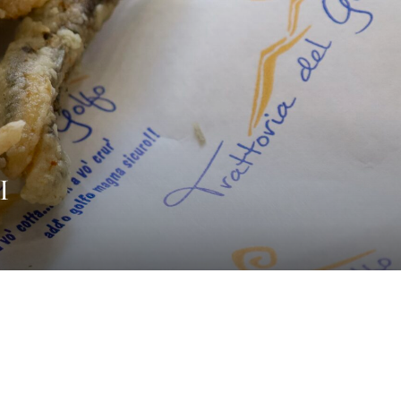
Hom
I
Il local
Il men
News & Blo