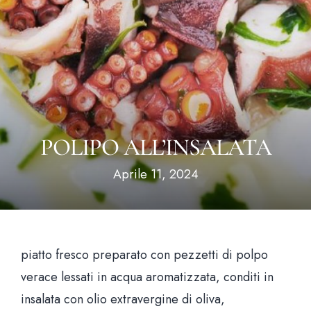
Hom
POLIPO ALL’INSALATA
Il loca
Aprile 11, 2024
Il me
News & Bl
piatto fresco preparato con pezzetti di polpo
Prenota un tavo
verace lessati in acqua aromatizzata, conditi in
insalata con olio extravergine di oliva,