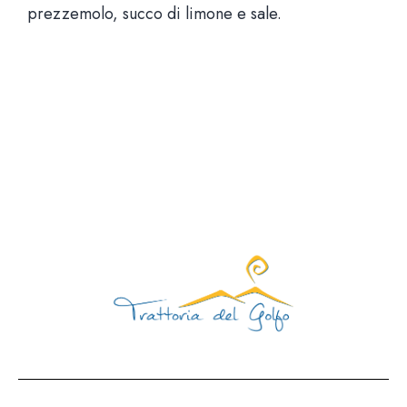
prezzemolo, succo di limone e sale.
Via Santa Brigida, 56 Nap
Aperti tutti i giorni 12:00 – 15:30 | 19:00 – 23
Giorno di chiusura: mart
081 1924 7380 |
info@trattoriadelgolfo.