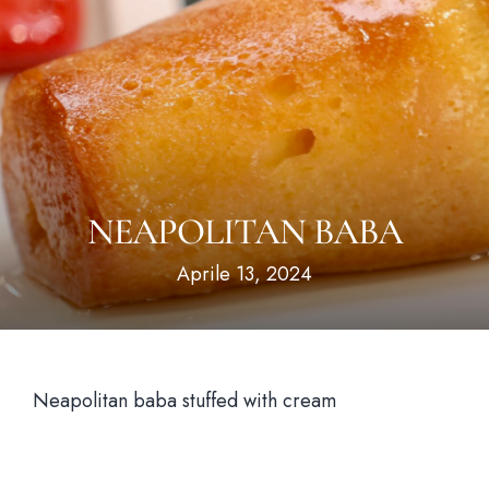
Hom
Il loca
NEAPOLITAN BABA
Il me
Aprile 13, 2024
News & Bl
Prenota un tavo
Neapolitan baba stuffed with cream
Via Santa Brigida, 56 Nap