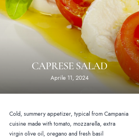
Hom
Il loca
CAPRESE SALAD
Il me
Aprile 11, 2024
News & Bl
Prenota un tavo
Cold, summery appetizer, typical from Campania
cuisine made with tomato, mozzarella, extra
Via Santa Brigida, 56 Nap
virgin olive oil, oregano and fresh basil