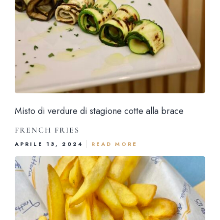
News & Bl
Prenota un tavo
Via Santa Brigida, 56 Nap
Aperti tutti i giorni 12:00 – 15:30 | 19:00 – 23
Giorno di chiusura: mart
Misto di verdure di stagione cotte alla brace
081 1924 7380 |
info@trattoriadelgolfo.
FRENCH FRIES
APRILE 13, 2024
READ MORE