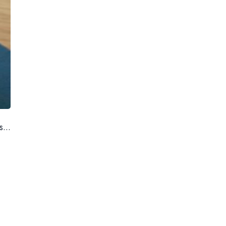
Prenota un tavol
Via Santa Brigida, 56 Napo
Aperti tutti i giorni 12:00 – 15:30 | 19:00 – 23:
Giorno di chiusura: marte
081 1924 7380 |
info@trattoriadelgolfo.n
...